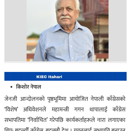
किशोर नेपाल
जेनजी आन्दोलनको पृष्ठभूमिमा आयोजित नेपाली काँग्रेसको 
‘विशेष’ अधिवेशनले महामन्त्री गगन थापालाई काँग्रेस 
सभापतिमा ‘निर्वाचित’ गरेपछि कार्यकर्ताहरूले नारा लगाएका 
थिए: बदल्यौँ काँग्रेस, बदल्छौ देश । गगनलाई सभापति बनाउन 