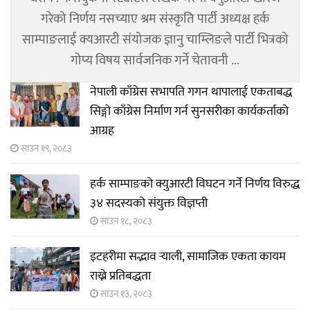
गरेको निर्णय नसच्याए श्रम संस्कृति पार्टी अध्यक्ष हर्क
साम्पाङलाई क्यआरटी संयोजक ज्ञानु चाम्लिङले पार्टी भित्रको
गोप्य विषय सार्वजनिक गर्ने चेतावनी ...
नेपाली काँग्रेस सभापति गगन थापालाई एकताबद्ध
सिङ्गो काँग्रेस निर्माण गर्न सुनसरीका कार्यकर्ताको
आग्रह
साउन १९, २०८३
हर्क साम्पाङको क्युआरटी विघटन गर्ने निर्णय विरुद्ध
३४ सदस्यको संयुक्त विज्ञप्ती
साउन १८, २०८३
इटहरीमा सद्भाव र्‍याली, सामाजिक एकता कायम
राख्ने प्रतिबद्धता
साउन १३, २०८३