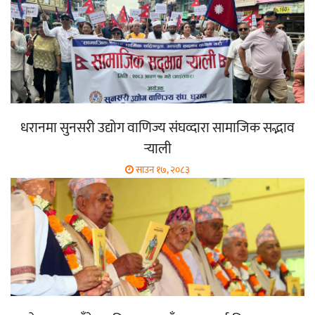
धरानमा सुनसरी उद्योग वाणिज्य संघव्दारा सामाजिक सद्भाव
र्‍याली
साउन १७, २०८३