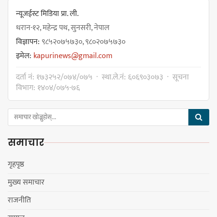
स्वपहिचानसहित 'राउटे !'
न्यूजईस्ट मिडिया प्रा. ली.
धरान-१२, महेन्द्र पथ, सुनसरी, नेपाल
विज्ञापन:
९८५२०७५७३०, ९८०२०७५७३०
नेपाली काँग्रेस सभापति गगन थापालाई
इमेल:
kapurinews@gmail.com
एकताबद्ध सिङ्गो काँग्रेस निर्माण गर्न
सुनसरीका कार्यकर्ताको आग्रह
दर्ता नं: १७३२५२/०७४/०७५ · स्था.ले.नं: ६०६९०३०७३ · सूचना
विभाग: १४०४/०७५-७६
मेजर श्रवणकुमार लिम्बू स्मृति
बास्केटबलको उपाधि
समाचार
प्रभातलाई,पाराडाइज उपविजेतामा
सीमित
गृहपृष्ठ
मुख्य समाचार
हर्क साम्पाङको क्युआरटी विघटन गर्ने
राजनीति
निर्णय विरुद्ध ३४ सदस्यको संयुक्त