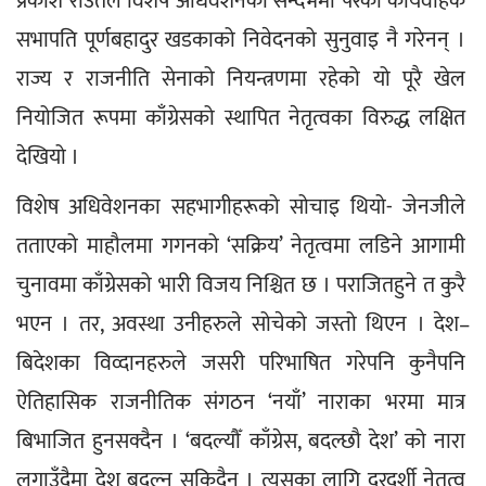
प्रकाश राउतले विशेष अधिवेशनका सन्दर्भमा परेको कार्यवाहक 
सभापति पूर्णबहादुर खडकाको निवेदनको सुनुवाइ नै गरेनन् । 
राज्य र राजनीति सेनाको नियन्त्रणमा रहेको यो पूरै खेल 
नियोजित रूपमा काँग्रेसको स्थापित नेतृत्वका विरुद्ध लक्षित 
देखियो ।
विशेष अधिवेशनका सहभागीहरूको सोचाइ थियो- जेनजीले 
तताएको माहौलमा गगनको ‘सक्रिय’ नेतृत्वमा लडिने आगामी 
चुनावमा काँग्रेसको भारी विजय निश्चित छ । पराजितहुने त कुरै 
भएन । तर, अवस्था उनीहरुले सोचेको जस्तो थिएन । देश–
बिदेशका विव्दानहरुले जसरी परिभाषित गरेपनि कुनैपनि 
ऐतिहासिक राजनीतिक संगठन ‘नयाँ’ नाराका भरमा मात्र 
बिभाजित हुनसक्दैन । ‘बदल्यौँ काँग्रेस, बदल्छौ देश’ को नारा 
लगाउँदैमा देश बदल्न सकिदैन । त्यसका लागि दूरदर्शी नेतृत्व 