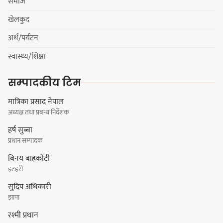
विज्ञप्ती
समाज
खेलकुद
अर्थ/पर्यटन
डिपो बास्केटबलको फाइनलमा प्रभात र
स्वास्थ्य/शिक्षा
पाराडाइज भिड्ने
सम्पादकीय टिम
मात्रिका प्रसाद नेपाल
अध्यक्ष तथा प्रबन्ध निर्देशक
हिमालयन मेघा,हिमशिखर, पाराडाइज र
हर्ष सुब्बा
प्रभात सेमिफाइनलमा
प्रधान सम्पादक
बिनय बाह्रकोटी
इटहरी
सुदिप अधिकारी
धरानमा सुनसरी उद्योग वाणिज्य
झापा
संघव्दारा सामाजिक सद्भाव र्‍याली
रश्मी प्रधान