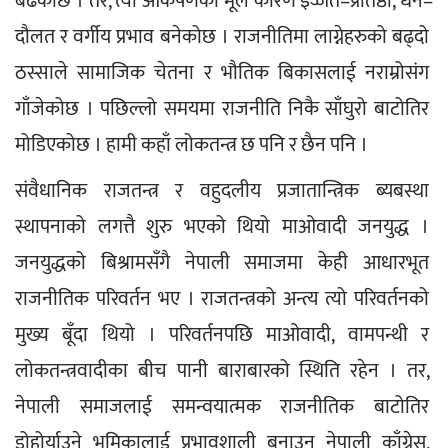
बढेकोछ । तर, त्यो आकर्षणको मूल कारण इज्जत–प्रतिष्ठा, धन–
दौलत र वर्गीय प्रभाव बनेकोछ । राजनीतिमा लाग्नेहरुको बढ्दो 
ठस्साले सामाजिक चेतना र भौतिक बिकासलाई नराम्रोसंग 
गाँजेकोछ । पछिल्लो समयमा राजनीति निकै साँघुरो बाटोतिर 
मोडिएकोछ । हामी कहाँ लोकतन्त्र छ पनि र छैन पनि ।
संवैधानिक राजतन्त्र र वहुदलीय प्रजातान्त्रिक ब्यबस्था 
स्थापनाको लगत्तै शुरु भएको थियो माओवादी जनयुद्ध । 
जनयुद्धको बिश्रामसँगै नेपाली समाजमा केही आधारभूत 
राजनीतिक परिवर्तन भए । राजतन्त्रको अन्त्य त्यो परिवर्तनको 
मुख्य बूँदा थियो । परिवर्तनपछि माओवादी, वामपन्थी र 
लोकतन्त्रवादीका बीच पानी बाराबारको स्थिति रहेन । तर, 
नेपाली समाजलाई समन्वयात्मक राजनीतिक बाटोतिर 
डोहोर्याउने भूमिकालाई प्रभावशाली बनाउन नेपाली काँग्रेस, 