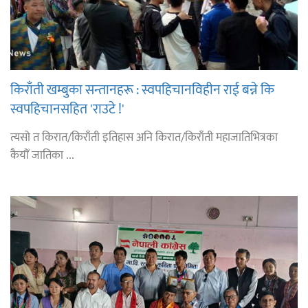
किराँती खम्बुका सन्तानहरू : स्वपहिचानविहीन राई बन्ने कि
स्वपहिचानसहित 'राउटे !'
त्यसो त किरात/किराँती इतिहास अनि किरात/किराँती महाजातिभित्रका
कैयौँ जातिका ...