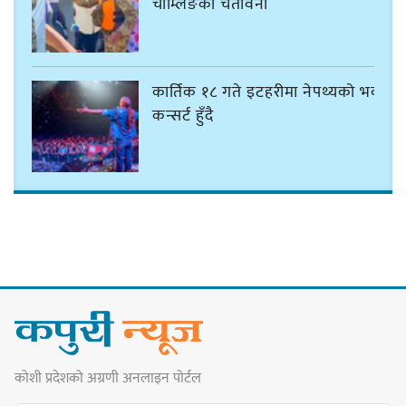
चाम्लिङको चेतावनी
कार्तिक १८ गते इटहरीमा नेपथ्यको भव्य
कन्सर्ट हुँदै
नयाँ सेउती पूल नजिक दुर्घटनाको
जोखिमको ट्राफिक सचेतना गराउँदै
सिलाम साक्मा
किराँती खम्बुका सन्तानहरू :
कोशी प्रदेशको अग्रणी अनलाइन पोर्टल
स्वपहिचानविहीन राई बन्ने कि