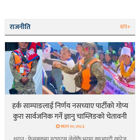
राजनीति
थप+
हर्क साम्पाङलाई निर्णय नसच्याए पार्टीको गोप्य
कुरा सार्वजनिक गर्ने ज्ञानु चाम्लिङको चेतावनी
साउन २०, २०८३
धरान : फेसबुकमा स्ट्याटस लेखेकै भरमा क्युआरटी खारेज