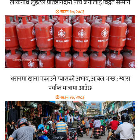
लोकनाथ लुइँटेल प्रतिष्ठानद्वारा पाँच जनालाई विद्वत सम्मान
साउन १७, २०८३
धरानमा खाना पकाउने ग्यासको अभाव, आयल भन्छ : ग्यास
पर्याप्त मात्रामा आउँछ
साउन १७, २०८३