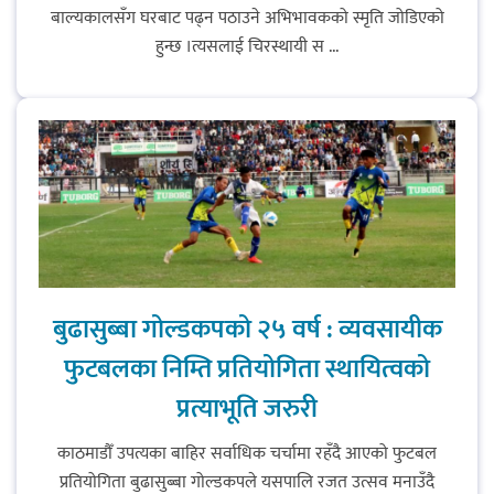
बाल्यकालसँग घरबाट पढ्न पठाउने अभिभावकको स्मृति जोडिएको
हुन्छ ।त्यसलाई चिरस्थायी स ...
धरान उपमहानगरपालिकाको नगरसभा
शोक बिदाको कारण स्थगित
चुल्हो निभ्दा ब्युँझन सक्ने आक्रोश
बुढासुब्बा गोल्डकपको २५ वर्ष : व्यवसायीक
हर्क साम्पाङलाई निर्णय नसच्याए
फुटबलका निम्ति प्रतियोगिता स्थायित्वको
पार्टीको गोप्य कुरा सार्वजनिक गर्ने ज्ञानु
प्रत्याभूति जरुरी
चाम्लिङको चेतावनी
काठमाडौँ उपत्यका बाहिर सर्वाधिक चर्चामा रहँदै आएको फुटबल
प्रतियोगिता बुढासुब्बा गोल्डकपले यसपालि रजत उत्सव मनाउँदै