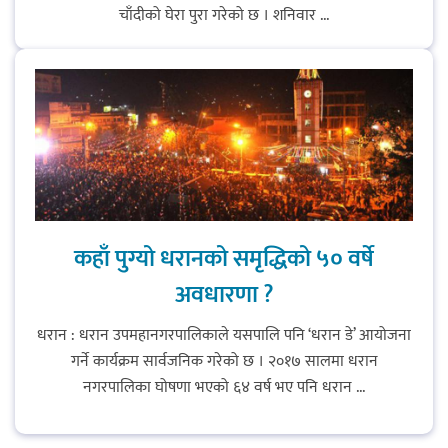
चाँदीको घेरा पुरा गरेको छ । शनिवार ...
कार्तिक १८ गते इटहरीमा नेपथ्यको भव्य
कन्सर्ट हुँदै
नयाँ सेउती पूल नजिक दुर्घटनाको
जोखिमको ट्राफिक सचेतना गराउँदै
सिलाम साक्मा
कहाँ पुग्यो धरानको समृद्धिको ५० वर्षे
अवधारणा ?
किराँती खम्बुका सन्तानहरू :
धरान : धरान उपमहानगरपालिकाले यसपालि पनि ‘धरान डे’ आयोजना
स्वपहिचानविहीन राई बन्ने कि
गर्ने कार्यक्रम सार्वजनिक गरेको छ । २०१७ सालमा धरान
स्वपहिचानसहित 'राउटे !'
नगरपालिका घोषणा भएको ६४ वर्ष भए पनि धरान ...