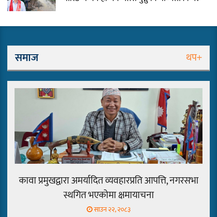
लोकनाथ लुइँटेल प्रतिष्ठानद्वारा पाँच
जनालाई विद्वत सम्मान
समाज
थप+
धरानमा खाना पकाउने ग्यासको अभाव,
आयल भन्छ : ग्यास पर्याप्त मात्रामा
आउँछ
सुनाखरी,प्रभात,पाराडाइज र चिल्ड्रेन्सको
विजयी यात्रा कायम
कावा प्रमुखद्वारा अमर्यादित व्यवहारप्रति आपत्ति, नगरसभा
स्थगित भएकोमा क्षमायाचना
साउन २२, २०८३