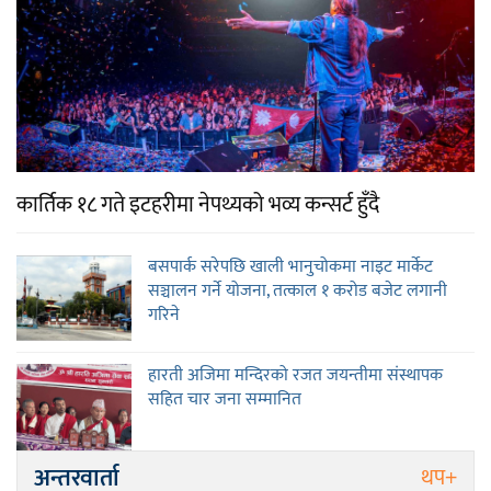
कार्तिक १८ गते इटहरीमा नेपथ्यको भव्य कन्सर्ट हुँदै
बसपार्क सरेपछि खाली भानुचोकमा नाइट मार्केट
सञ्चालन गर्ने योजना, तत्काल १ करोड बजेट लगानी
गरिने
हारती अजिमा मन्दिरको रजत जयन्तीमा संस्थापक
सहित चार जना सम्मानित
अन्तरवार्ता
थप+