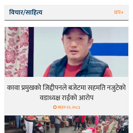
नेपाली काँग्रेस सभापति गगन थापालाई
विचार/साहित्य
थप+
एकताबद्ध सिङ्गो काँग्रेस निर्माण गर्न
सुनसरीका कार्यकर्ताको आग्रह
मेजर श्रवणकुमार लिम्बू स्मृति
बास्केटबलको उपाधि
प्रभातलाई,पाराडाइज उपविजेतामा
सीमित
कावा प्रमुखको जिद्दीपनले बजेटमा सहमति नजुटेको
हर्क साम्पाङको क्युआरटी विघटन गर्ने
वडाध्यक्ष राईको आरोप
निर्णय विरुद्ध ३४ सदस्यको संयुक्त
साउन २२, २०८३
विज्ञप्ती