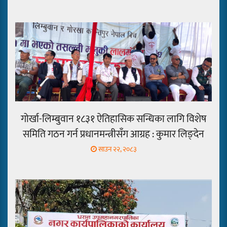
धरानमा अव्यवस्थित सवारी पार्किङ
समस्या : समाधानको योजना बनाउन
तथ्याङ्कै छैन
भारतीय प्रमाणपत्र नक्कली पुष्टि भएपछि
बिपीका कम्प्युटर इन्जिनियर दासलाई
भ्रष्टाचार मुद्दा
गोर्खा-लिम्बुवान १८३१ ऐतिहासिक सन्धिका लागि विशेष
समिति गठन गर्न प्रधानमन्त्रीसँग आग्रह : कुमार लिङ्देन
साउन २२, २०८३
बोलबम पिण्डेश्वर मेलाको रात्रिकालीन
पूजा यसपालि सुरक्षा जोखिमका कारण
नहुने