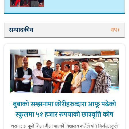
कार्यवाहक प्रमुख बेघालाई अश्लील शब्द
प्रयोग गरेपछि उत्पन्न विवादका कारण
सम्पादकीय
थप+
नगरसभा रोकियो
प्रदेश अधिकार विहीन भएकोले सरकार
फेरबदल गर्न दलहरूलाई अस्थिरताको
खेल सजिलो : पूर्व प्रदेश प्रमुख तुम्बाहाङ
बुबाको सम्झनामा छोरीहरुव्दारा आफू पढेको
सङ्खुवासभामा सिलिचोङ स्वास्थ्य
कार्यसम्पादनमा पहिलो
स्कुलमा ५१ हजार रुपयाको छात्रवृत्ति कोष
धरान : आफूले शिक्षा दीक्षा पाएको विद्यालय कसैले पनि बिर्सन्न, स्कुले