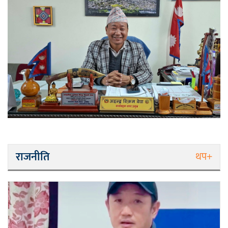
राजनीति
थप+