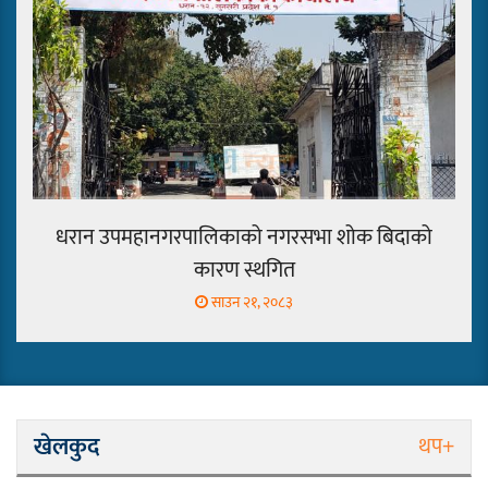
मेजर श्रवणकुमार लिम्बू स्मृति
बास्केटबल पहिलो दिन
हिमालयन,हिमशिखर,डिपो र डीपीएस
विजयी
धरान उपमहानगरपालिकाको नगरसभा शोक बिदाको
कारण स्थगित
साउन २१, २०८३
खेलकुद
थप+