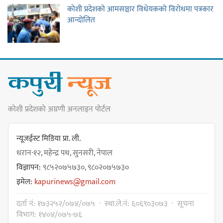
कोशी प्रदेशको आमसञ्चार विधेयकको विरोधमा पत्रकार
आन्दोलित
कोशी प्रदेशको अग्रणी अनलाइन पोर्टल
न्यूजईस्ट मिडिया प्रा. ली.
धरान-१२, महेन्द्र पथ, सुनसरी, नेपाल
विज्ञापन:
९८५२०७५७३०, ९८०२०७५७३०
इमेल:
kapurinews@gmail.com
दर्ता नं: १७३२५२/०७४/०७५ · स्था.ले.नं: ६०६९०३०७३ · सूचना
विभाग: १४०४/०७५-७६