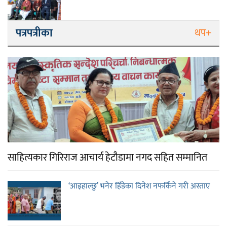
पत्रपत्रीका
थप+
साहित्यकार गिरिराज आचार्य हेटौडामा नगद सहित सम्मानित
‘आइहाल्छु’ भनेर हिँडेका दिनेश नफर्किने गरी अस्ताए