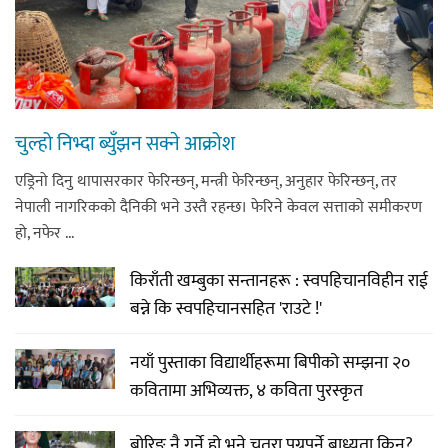
डिपो बास्केटबलको फाइनलमा प्रभात र
पाराडाइज भिड्ने
चुल्हो निभ्दा ब्युँझन सक्ने आक्रोश
हिमालयन मेघा,हिमशिखर, पाराडाइज र
एड्रिनो दिनु थापासरकार फेरिन्छन्, मन्त्री फेरिन्छन्, अनुहार फेरिन्छन्, तर
प्रभात सेमिफाइनलमा
नेपाली नागरिकको दैनिकी भने उस्तै रहन्छ। फेरिने केवल सत्ताको समीकरण
हो, नफेर ...
किराँती खम्बुका सन्तानहरू : स्वपहिचानविहीन राई
बन्ने कि स्वपहिचानसहित 'राउटे !'
धरानमा सुनसरी उद्योग वाणिज्य
संघव्दारा सामाजिक सद्भाव र्‍याली
नयाँ पुस्ताका विद्यार्थीहरूमा बिपीको सम्झना २०
कवितामा अभिव्यक्त, ४ कविता पुरस्कृत
बोरिङ नै गर्ने हो भने चतरा पुग्नुपर्ने बाध्यता किन?