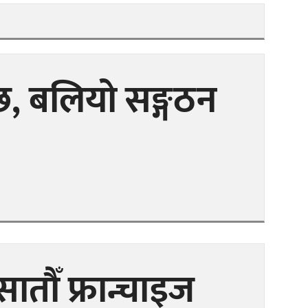
छ, बलियो सङ्गठन
 सातौँ फ्रान्चाइज