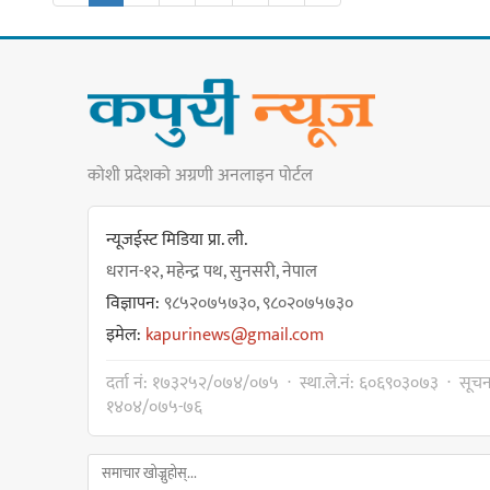
कोशी प्रदेशको अग्रणी अनलाइन पोर्टल
न्यूजईस्ट मिडिया प्रा. ली.
धरान-१२, महेन्द्र पथ, सुनसरी, नेपाल
विज्ञापन:
९८५२०७५७३०, ९८०२०७५७३०
इमेल:
kapurinews@gmail.com
दर्ता नं: १७३२५२/०७४/०७५ · स्था.ले.नं: ६०६९०३०७३ · सूचन
१४०४/०७५-७६