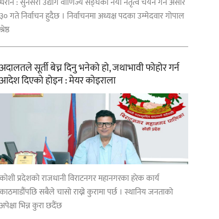
धरान : सुनसरी उद्योग वाणिज्य सङ्घको नयाँ नेतृत्व चयन गर्न असार
३० गते निर्वाचन हुदैछ । निर्वाचनमा अध्यक्ष पदका उम्मेदवार गोपाल
श्रेष्ठ
अदालतले सूर्ती बेच्न दिनु भनेको हो, जथाभावी फोहोर गर्न
आदेश दिएको होइन : मेयर कोइराला
कोशी प्रदेशको राजधानी विराटनगर महानगरका हरेक कार्य
काठमाडौंपछि सबैले चासो राख्ने कुरामा पर्छ । स्थानिय जनताको
अपेक्षा भिन्न कुरा छदैंछ