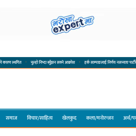
·
·
स्थगित
चुल्हो निभ्दा ब्युँझन सक्ने आक्रोश
हर्क साम्पाङलाई निर्णय नसच्याए पार्टीको गोप्य 
समाज
विचार/साहित्य
खेलकुद
कला/मनाेरन्जन
अर्थ/पर