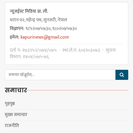
न्यूजईस्ट मिडिया प्रा. ली.
धरान-१२, महेन्द्र पथ, सुनसरी, नेपाल
विज्ञापन:
९८५२०७५७३०, ९८०२०७५७३०
इमेल:
kapurinews@gmail.com
दर्ता नं: १७३२५२/०७४/०७५ · स्था.ले.नं: ६०६९०३०७३ · सूचना
विभाग: १४०४/०७५-७६
समाचार
गृहपृष्ठ
मुख्य समाचार
राजनीति