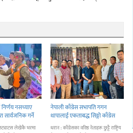
ई निर्णय नसच्याए
नेपाली काँग्रेस सभापति गगन
ुरा सार्वजनिक गर्ने
थापालाई एकताबद्ध सिङ्गो काँग्रेस
ो चेतावनी
निर्माण गर्न सुनसरीका कार्यकर्ताको
्ट्याटस लेखेकै भरमा
धरान : काँग्रेसका वरिष्ठ नेताहरू छुट्टै राष्ट्रिय
आग्रह