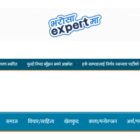
·
चुल्हो निभ्दा ब्युँझन सक्ने आक्रोश
हर्क साम्पाङलाई निर्णय नसच्याए पार्टीको गोप्य कुरा सार्वज
समाज
विचार/साहित्य
खेलकुद
कला/मनाेरन्जन
अर्थ/पर