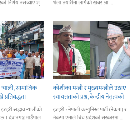
ेको निर्णय नसच्याए श्
भेला तयारीमा लागेको खबर आ ...
 र्‍याली, सामाजिक
कोशीका मन्त्री र मुख्यमन्त्रीले उठाए
े प्रतिबद्धता
स्वायत्तताको प्रश्न, केन्द्रीय नेतृत्वको
कारण प्रदेशमा समस्या
इटहरी सद्भाव र्‍यालीको
इटहरी : नेपाली कम्युनिस्ट पार्टी (नेकपा) र
 । देवानगञ्ज गाउँपाल
नेकपा एमाले बिच प्रदेशको सरकारमा ...