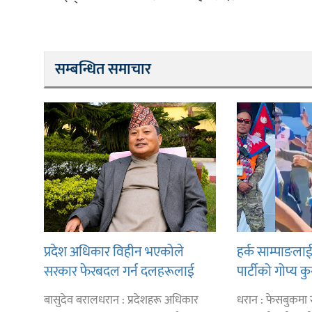
सम्बन्धित समाचार
प्रदेश अधिकार विहीन भएकोले
हर्क साम्पाङला
सरकार फेरबदल गर्न दलहरूलाई
पार्टीको गोप्य क
अस्थिरताको खेल सजिलो : पूर्व प्रदेश
ज्ञानु चाम्लिङक
बासुदेव बरालधरान : प्रदेशहरू अधिकार
धरान : फेसबुकमा स
प्रमुख तुम्बाहाङ