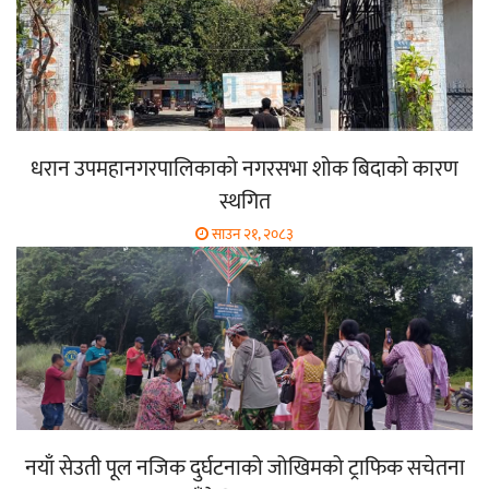
धरान उपमहानगरपालिकाको नगरसभा शोक बिदाको कारण
स्थगित
साउन २१, २०८३
नयाँ सेउती पूल नजिक दुर्घटनाको जोखिमको ट्राफिक सचेतना