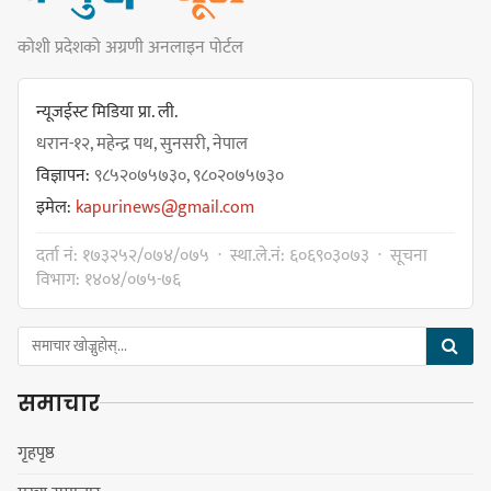
नयाँ सेउती पूल नजिक दुर्घटनाको
कोशी प्रदेशको अग्रणी अनलाइन पोर्टल
जोखिमको ट्राफिक सचेतना गराउँदै
सिलाम साक्मा
न्यूजईस्ट मिडिया प्रा. ली.
धरान-१२, महेन्द्र पथ, सुनसरी, नेपाल
विज्ञापन:
९८५२०७५७३०, ९८०२०७५७३०
किराँती खम्बुका सन्तानहरू :
इमेल:
kapurinews@gmail.com
स्वपहिचानविहीन राई बन्ने कि
स्वपहिचानसहित 'राउटे !'
दर्ता नं: १७३२५२/०७४/०७५ · स्था.ले.नं: ६०६९०३०७३ · सूचना
विभाग: १४०४/०७५-७६
नेपाली काँग्रेस सभापति गगन थापालाई
एकताबद्ध सिङ्गो काँग्रेस निर्माण गर्न
समाचार
सुनसरीका कार्यकर्ताको आग्रह
गृहपृष्ठ