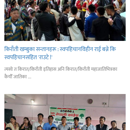
किराँती खम्बुका सन्तानहरू : स्वपहिचानविहीन राई बन्ने कि
स्वपहिचानसहित 'राउटे !'
त्यसो त किरात/किराँती इतिहास अनि किरात/किराँती महाजातिभित्रका
कैयौँ जातिका ...