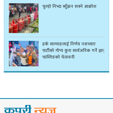
चुल्हो निभ्दा ब्युँझन सक्ने आक्रोश
हर्क साम्पाङलाई निर्णय नसच्याए
पार्टीको गोप्य कुरा सार्वजनिक गर्ने ज्ञानु
चाम्लिङको चेतावनी
कार्तिक १८ गते इटहरीमा नेपथ्यको भव्य
कन्सर्ट हुँदै