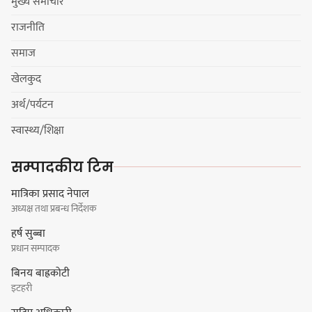
मुख्य समाचार
मेजर श्रवणकुमार लिम्बू स्मृति
राजनीति
बास्केटबलको उपाधि
प्रभातलाई,पाराडाइज उपविजेतामा
समाज
सीमित
खेलकुद
अर्थ/पर्यटन
हर्क साम्पाङको क्युआरटी विघटन गर्ने
स्वास्थ्य/शिक्षा
निर्णय विरुद्ध ३४ सदस्यको संयुक्त
विज्ञप्ती
सम्पादकीय टिम
मात्रिका प्रसाद नेपाल
अध्यक्ष तथा प्रबन्ध निर्देशक
डिपो बास्केटबलको फाइनलमा प्रभात र
हर्ष सुब्बा
पाराडाइज भिड्ने
प्रधान सम्पादक
बिनय बाह्रकोटी
इटहरी