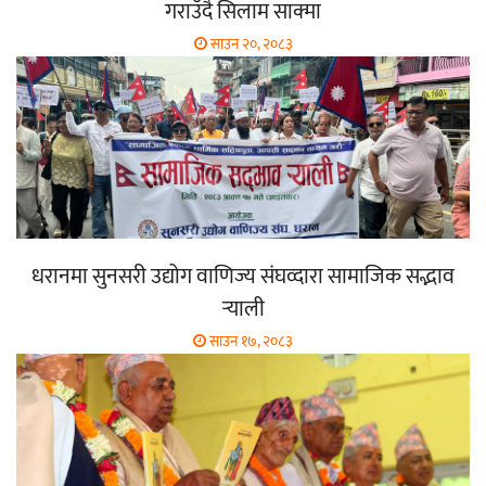
गराउँदै सिलाम साक्मा
साउन २०, २०८३
धरानमा सुनसरी उद्योग वाणिज्य संघव्दारा सामाजिक सद्भाव
र्‍याली
साउन १७, २०८३