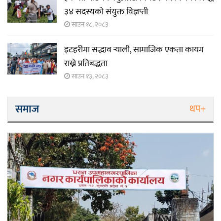
३४ सदस्यको संयुक्त विज्ञप्ती
साउन १८, २०८३
इटहरीमा सद्भाव र्‍याली, सामाजिक एकता कायम
राख्ने प्रतिबद्धता
साउन १३, २०८३
समाज
थप+