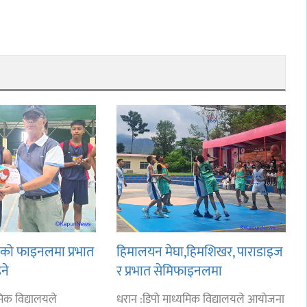
लको फाइनलमा प्रभात
हिमालयन मेघा,हिमशिखर, पाराडाइज
ने
र प्रभात सेमिफाइनलमा
मिक विद्यालयले
धरान :डिपो माध्यमिक विद्यालयले आयोजना