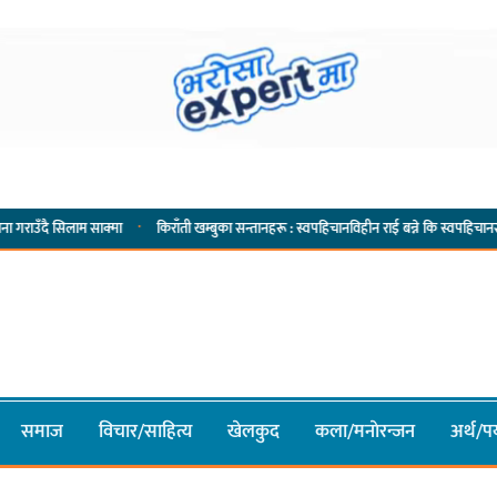
·
·
 साक्मा
किराँती खम्बुका सन्तानहरू : स्वपहिचानविहीन राई बन्ने कि स्वपहिचानसहित 'राउटे !'
समाज
विचार/साहित्य
खेलकुद
कला/मनाेरन्जन
अर्थ/पर