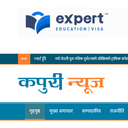
·
 भव्य कन्सर्ट हुँदै
नयाँ सेउती पूल नजिक दुर्घटनाको जोखिमको ट्राफिक सचेतना गराउँदै सिलाम
ताजा
गृहपृष्ठ
मुख्य समाचार
सम्पादकीय
राजनीति