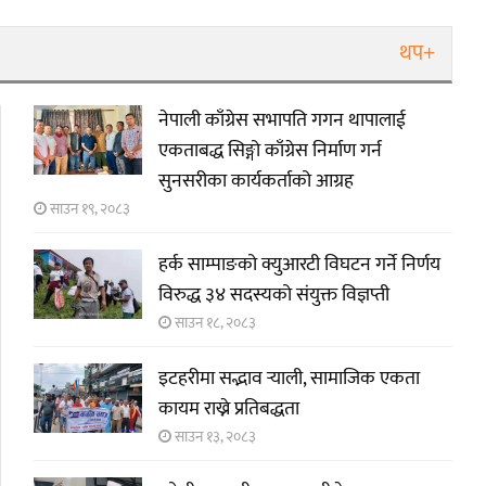
थप+
नेपाली काँग्रेस सभापति गगन थापालाई
एकताबद्ध सिङ्गो काँग्रेस निर्माण गर्न
सुनसरीका कार्यकर्ताको आग्रह
साउन १९, २०८३
हर्क साम्पाङको क्युआरटी विघटन गर्ने निर्णय
विरुद्ध ३४ सदस्यको संयुक्त विज्ञप्ती
साउन १८, २०८३
इटहरीमा सद्भाव र्‍याली, सामाजिक एकता
कायम राख्ने प्रतिबद्धता
साउन १३, २०८३