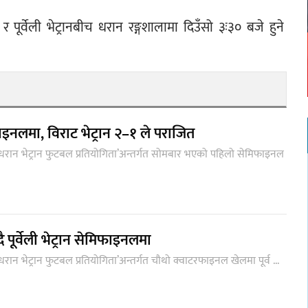
ूर्वेली भेट्रानबीच धरान रङ्गशालामा दिउँसो ३ः३० बजे हुने 
ाइनलमा, विराट भेट्रान २–१ ले पराजित
ो धरान भेट्रान फुटबल प्रतियोगिता’अन्तर्गत सोमबार भएको पहिलो सेमिफाइनल
 पूर्वेली भेट्रान सेमिफाइनलमा
धरान भेट्रान फुटबल प्रतियोगिता’अन्तर्गत चौथो क्वाटरफाइनल खेलमा पूर्व ...