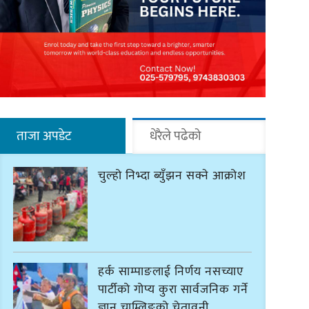
ताजा अपडेट
धेरैले पढेको
चुल्हो निभ्दा ब्युँझन सक्ने आक्रोश
हर्क साम्पाङलाई निर्णय नसच्याए
पार्टीको गोप्य कुरा सार्वजनिक गर्ने
ज्ञानु चाम्लिङको चेतावनी