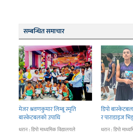
सम्बन्धित समाचार
मेजर श्रवणकुमार लिम्बू स्मृति
डिपो बास्केटब
बास्केटबलको उपाधि
र पाराडाइज भिड्
प्रभातलाई,पाराडाइज उपविजेतामा
धरान : डिपो माध्यमिक विद्यालयले
धरान : डिपो माध्य