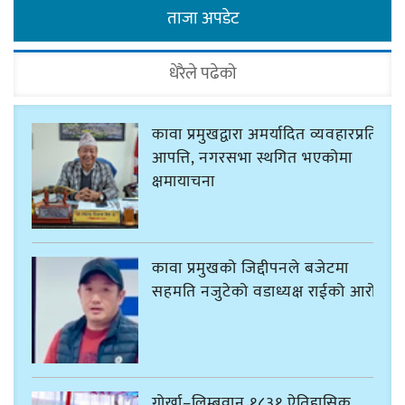
ताजा अपडेट
धेरैले पढेको
कावा प्रमुखद्वारा अमर्यादित व्यवहारप्रति
आपत्ति, नगरसभा स्थगित भएकोमा
क्षमायाचना
कावा प्रमुखको जिद्दीपनले बजेटमा
सहमति नजुटेको वडाध्यक्ष राईको आरोप
गोर्खा–लिम्बुवान १८३१ ऐतिहासिक