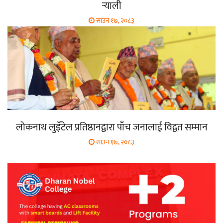
र्‍याली
साउन १७, २०८३
लोकनाथ लुइँटेल प्रतिष्ठानद्वारा पाँच जनालाई विद्वत सम्मान
साउन १७, २०८३