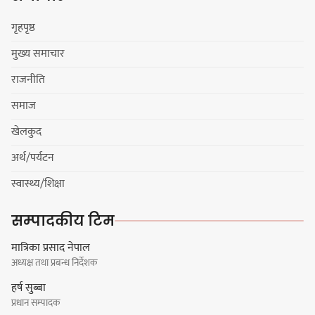
चाम्लिङको चेतावनी
गृहपृष्ठ
मुख्य समाचार
कार्तिक १८ गते इटहरीमा नेपथ्यको भव्य
राजनीति
कन्सर्ट हुँदै
समाज
खेलकुद
अर्थ/पर्यटन
नयाँ सेउती पूल नजिक दुर्घटनाको
स्वास्थ्य/शिक्षा
जोखिमको ट्राफिक सचेतना गराउँदै
सिलाम साक्मा
सम्पादकीय टिम
मात्रिका प्रसाद नेपाल
अध्यक्ष तथा प्रबन्ध निर्देशक
किराँती खम्बुका सन्तानहरू :
हर्ष सुब्बा
स्वपहिचानविहीन राई बन्ने कि
प्रधान सम्पादक
स्वपहिचानसहित 'राउटे !'