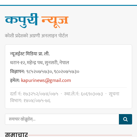
कार्यसम्पादनमा पहिलो
कोशी प्रदेशको अग्रणी अनलाइन पोर्टल
धरान उपमहानगरपालिकाको नगरसभा
शोक बिदाको कारण स्थगित
न्यूजईस्ट मिडिया प्रा. ली.
धरान-१२, महेन्द्र पथ, सुनसरी, नेपाल
विज्ञापन:
९८५२०७५७३०, ९८०२०७५७३०
चुल्हो निभ्दा ब्युँझन सक्ने आक्रोश
इमेल:
kapurinews@gmail.com
दर्ता नं: १७३२५२/०७४/०७५ · स्था.ले.नं: ६०६९०३०७३ · सूचना
विभाग: १४०४/०७५-७६
हर्क साम्पाङलाई निर्णय नसच्याए
पार्टीको गोप्य कुरा सार्वजनिक गर्ने ज्ञानु
समाचार