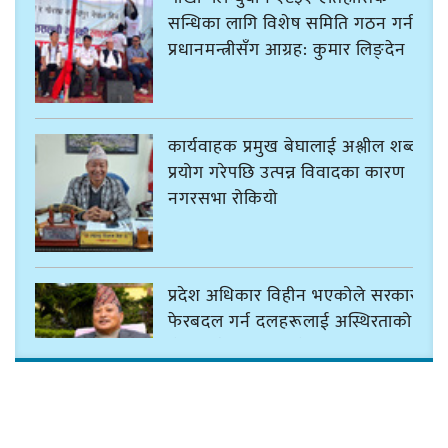
सन्धिका लागि विशेष समिति गठन गर्न
प्रधानमन्त्रीसँग आग्रह: कुमार लिङ्देन
कार्यवाहक प्रमुख बेघालाई अश्लील शब्द
प्रयोग गरेपछि उत्पन्न विवादका कारण
नगरसभा रोकियो
प्रदेश अधिकार विहीन भएकोले सरकार
फेरबदल गर्न दलहरूलाई अस्थिरताको
खेल सजिलो : पूर्व प्रदेश प्रमुख तुम्बाहाङ
सङ्खुवासभामा सिलिचोङ स्वास्थ्य