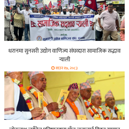
धरानमा सुनसरी उद्योग वाणिज्य संघव्दारा सामाजिक सद्भाव
र्‍याली
साउन १७, २०८३