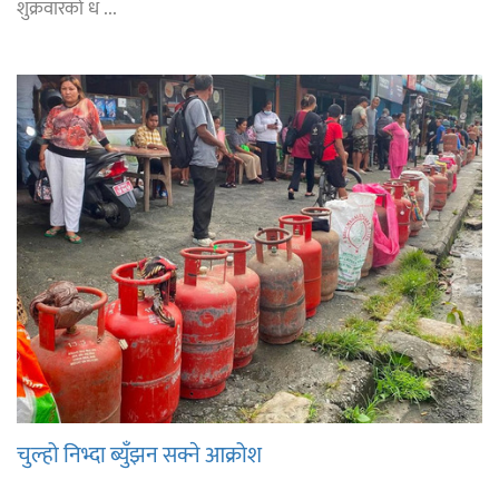
शुक्रवारको ध ...
चुल्हो निभ्दा ब्युँझन सक्ने आक्रोश