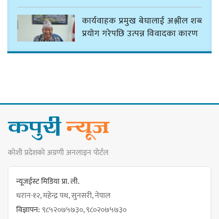
कार्यवाहक प्रमुख बेघालाई अश्लील शब्द
प्रयोग गरेपछि उत्पन्न विवादका कारण
नगरसभा रोकियो
प्रदेश अधिकार विहीन भएकोले सरकार
फेरबदल गर्न दलहरूलाई अस्थिरताको
खेल सजिलो : पूर्व प्रदेश प्रमुख तुम्बाहाङ
कोशी प्रदेशको अग्रणी अनलाइन पोर्टल
सङ्खुवासभामा सिलिचोङ स्वास्थ्य
कार्यसम्पादनमा पहिलो
न्यूजईस्ट मिडिया प्रा. ली.
धरान-१२, महेन्द्र पथ, सुनसरी, नेपाल
विज्ञापन:
९८५२०७५७३०, ९८०२०७५७३०