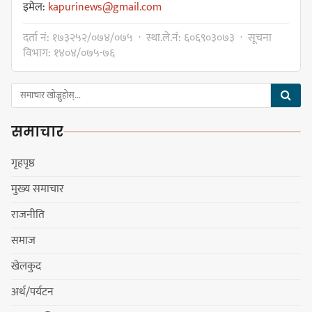
इमेल:
kapurinews@gmail.com
धरान उपमहानगरपालिकाको नगरसभा
दर्ता नं: १७३२५२/०७४/०७५ · स्था.ले.नं: ६०६९०३०७३ · सूचना
शोक बिदाको कारण स्थगित
विभाग: १४०४/०७५-७६
चुल्हो निभ्दा ब्युँझन सक्ने आक्रोश
समाचार
गृहपृष्ठ
मुख्य समाचार
हर्क साम्पाङलाई निर्णय नसच्याए
राजनीति
पार्टीको गोप्य कुरा सार्वजनिक गर्ने ज्ञानु
चाम्लिङको चेतावनी
समाज
खेलकुद
अर्थ/पर्यटन
कार्तिक १८ गते इटहरीमा नेपथ्यको भव्य