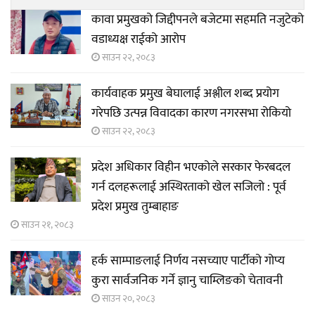
कावा प्रमुखको जिद्दीपनले बजेटमा सहमति नजुटेको
वडाध्यक्ष राईको आरोप
साउन २२, २०८३
कार्यवाहक प्रमुख बेघालाई अश्लील शब्द प्रयोग
गरेपछि उत्पन्न विवादका कारण नगरसभा रोकियो
साउन २२, २०८३
प्रदेश अधिकार विहीन भएकोले सरकार फेरबदल
गर्न दलहरूलाई अस्थिरताको खेल सजिलो : पूर्व
प्रदेश प्रमुख तुम्बाहाङ
साउन २१, २०८३
हर्क साम्पाङलाई निर्णय नसच्याए पार्टीको गोप्य
कुरा सार्वजनिक गर्ने ज्ञानु चाम्लिङको चेतावनी
साउन २०, २०८३