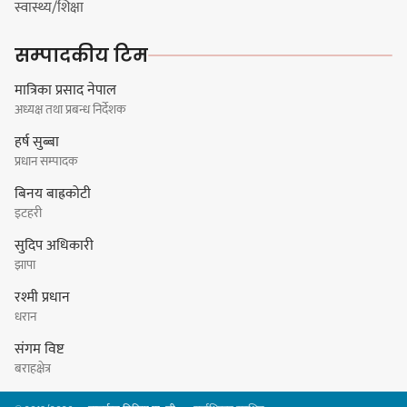
स्वास्थ्य/शिक्षा
कन्सर्ट हुँदै
सम्पादकीय टिम
मात्रिका प्रसाद नेपाल
अध्यक्ष तथा प्रबन्ध निर्देशक
नयाँ सेउती पूल नजिक दुर्घटनाको
हर्ष सुब्बा
जोखिमको ट्राफिक सचेतना गराउँदै
प्रधान सम्पादक
सिलाम साक्मा
बिनय बाह्रकोटी
इटहरी
सुदिप अधिकारी
किराँती खम्बुका सन्तानहरू :
झापा
स्वपहिचानविहीन राई बन्ने कि
रश्मी प्रधान
स्वपहिचानसहित 'राउटे !'
धरान
संगम विष्ट
बराहक्षेत्र
नेपाली काँग्रेस सभापति गगन थापालाई