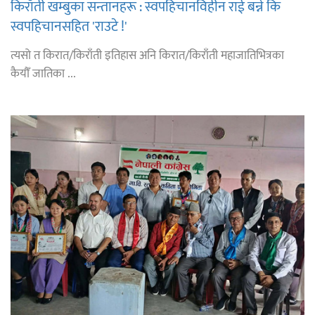
किराँती खम्बुका सन्तानहरू : स्वपहिचानविहीन राई बन्ने कि
स्वपहिचानसहित 'राउटे !'
त्यसो त किरात/किराँती इतिहास अनि किरात/किराँती महाजातिभित्रका
कैयौँ जातिका ...