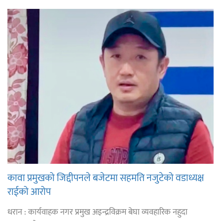
कावा प्रमुखको जिद्दीपनले बजेटमा सहमति नजुटेको वडाध्यक्ष
राईको आरोप
धरान : कार्यवाहक नगर प्रमुख अइन्द्रविक्रम बेघा व्यवहारिक नहुदा