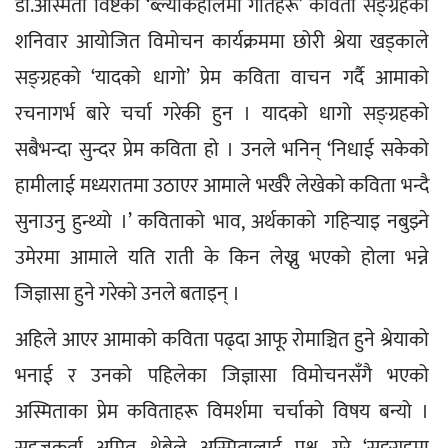
डा.अस्मिता विष्टको ‘ब्ल्याकहोलमा गीतहरू’ कविता सङ्ग्रहको 
शनिवार आयोजित विमोचन कार्यक्रममा छोरी श्रेया खड्काले 
सङ्ग्रहको ‘यादको धागो’ प्रेम कविता वाचन गर्दै आमाको 
रचनागर्भ बारे चर्चा गरेकी हुन । यादको धागो सङ्ग्रहको 
सबैभन्दा सुन्दर प्रेम कविता हो । उनले भनिन् ‘निधाई सकेको 
हामीलाई मध्यरातमा उठाएर आमाले भर्खरै लेखेको कविता भन्दै 
सुनाउनु हुन्थ्यो ।’ कविताको भाव, अर्थकाको गहिर्‍याइ नबुझ्ने 
उमेरमा आमाले यति राती के किन लेख्नु भएको होला भन्ने 
जिज्ञासा हुने गरेको उनले बताइन् ।
अहिले आएर आमाको कविता पढ्दा आफू रोमाञ्चित हुने श्रेयाको 
भनाई र उनको पहिलेका जिज्ञासा विमोचनसँगै भएको 
अस्मिताका प्रेम कविताहरू विमर्शमा चर्चाको विषय बन्यो । 
सहजकर्ता अमित थेबेले अस्मितालाई प्रश्न गरे ‘सङ्ग्रहमा 