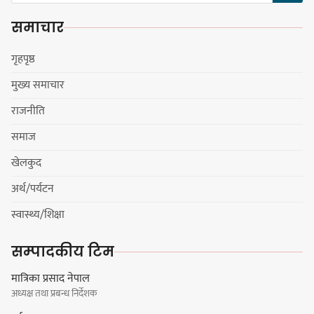
एकताबद्ध सिङ्गो काँग्रेस निर्माण गर्न
समाचार
सुनसरीका कार्यकर्ताको आग्रह
गृहपृष्ठ
मुख्य समाचार
मेजर श्रवणकुमार लिम्बू स्मृति
राजनीति
बास्केटबलको उपाधि
प्रभातलाई,पाराडाइज उपविजेतामा
समाज
सीमित
खेलकुद
अर्थ/पर्यटन
हर्क साम्पाङको क्युआरटी विघटन गर्ने
स्वास्थ्य/शिक्षा
निर्णय विरुद्ध ३४ सदस्यको संयुक्त
विज्ञप्ती
सम्पादकीय टिम
मात्रिका प्रसाद नेपाल
अध्यक्ष तथा प्रबन्ध निर्देशक
डिपो बास्केटबलको फाइनलमा प्रभात र