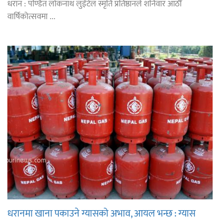
धरान : पण्डित लोकनाथ लुइँटेल स्मृति प्रतिष्ठानले शनिवार आठौँ
वार्षिकोत्सवमा ...
धरानमा खाना पकाउने ग्यासको अभाव, आयल भन्छ : ग्यास