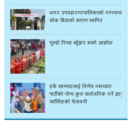
धरान उपमहानगरपालिकाको नगरसभा
शोक बिदाको कारण स्थगित
चुल्हो निभ्दा ब्युँझन सक्ने आक्रोश
हर्क साम्पाङलाई निर्णय नसच्याए
पार्टीको गोप्य कुरा सार्वजनिक गर्ने ज्ञानु
चाम्लिङको चेतावनी
कार्तिक १८ गते इटहरीमा नेपथ्यको भव्य