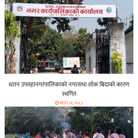
धरान उपमहानगरपालिकाको नगरसभा शोक बिदाको कारण
स्थगित
साउन २१, २०८३