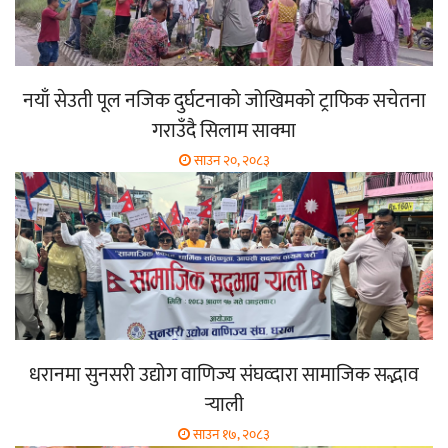
नयाँ सेउती पूल नजिक दुर्घटनाको जोखिमको ट्राफिक सचेतना
गराउँदै सिलाम साक्मा
साउन २०, २०८३
धरानमा सुनसरी उद्योग वाणिज्य संघव्दारा सामाजिक सद्भाव
र्‍याली
साउन १७, २०८३