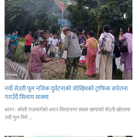
नयाँ सेउती पूल नजिक दुर्घटनाको जोखिमको ट्राफिक सचेतना
गराउँदै सिलाम साक्मा
धरान : कोशी राजमार्गको धरान-विराटनगर सडक खण्डको सेउती खोलामा
नयाँ पुल निर्म ...