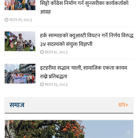
सिङ्गो काँग्रेस निर्माण गर्न सुनसरीका कार्यकर्ताको
आग्रह
साउन १९, २०८३
हर्क साम्पाङको क्युआरटी विघटन गर्ने निर्णय विरुद्ध
३४ सदस्यको संयुक्त विज्ञप्ती
साउन १८, २०८३
इटहरीमा सद्भाव र्‍याली, सामाजिक एकता कायम
राख्ने प्रतिबद्धता
साउन १३, २०८३
समाज
थप+