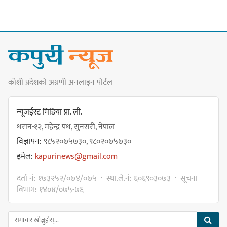
कन्सर्ट हुँदै
नयाँ सेउती पूल नजिक दुर्घटनाको
कोशी प्रदेशको अग्रणी अनलाइन पोर्टल
जोखिमको ट्राफिक सचेतना गराउँदै
सिलाम साक्मा
न्यूजईस्ट मिडिया प्रा. ली.
धरान-१२, महेन्द्र पथ, सुनसरी, नेपाल
विज्ञापन:
९८५२०७५७३०, ९८०२०७५७३०
किराँती खम्बुका सन्तानहरू :
इमेल:
kapurinews@gmail.com
स्वपहिचानविहीन राई बन्ने कि
स्वपहिचानसहित 'राउटे !'
दर्ता नं: १७३२५२/०७४/०७५ · स्था.ले.नं: ६०६९०३०७३ · सूचना
विभाग: १४०४/०७५-७६
नेपाली काँग्रेस सभापति गगन थापालाई