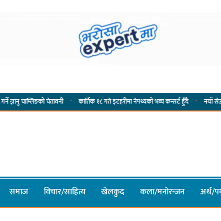
·
·
्लिङको चेतावनी
कार्तिक १८ गते इटहरीमा नेपथ्यको भव्य कन्सर्ट हुँदै
नयाँ सेउती पूल नजिक 
समाज
विचार/साहित्य
खेलकुद
कला/मनाेरन्जन
अर्थ/पर