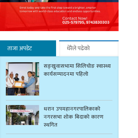
ताजा अपडेट
धेरैले पढेको
सङ्खुवासभामा सिलिचोङ स्वास्थ्य
कार्यसम्पादनमा पहिलो
धरान उपमहानगरपालिकाको
नगरसभा शोक बिदाको कारण
स्थगित