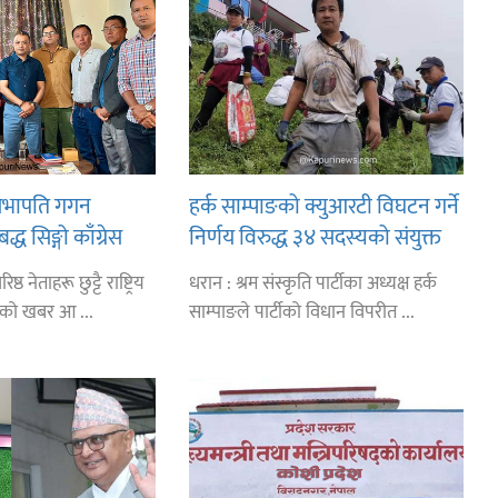
स सभापति गगन
हर्क साम्पाङको क्युआरटी विघटन गर्ने
ध सिङ्गो काँग्रेस
निर्णय विरुद्ध ३४ सदस्यको संयुक्त
नसरीका कार्यकर्ताको
विज्ञप्ती
्ठ नेताहरू छुट्टै राष्ट्रिय
धरान : श्रम संस्कृति पार्टीका अध्यक्ष हर्क
ेको खबर आ ...
साम्पाङले पार्टीको विधान विपरीत ...