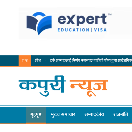
·
ुँझन सक्ने आक्रोश
हर्क साम्पाङलाई निर्णय नसच्याए पार्टीको गोप्य कुरा सार्वजनिक गर्ने ज्ञानु चाम
ताजा
गृहपृष्ठ
मुख्य समाचार
सम्पादकीय
राजनीति