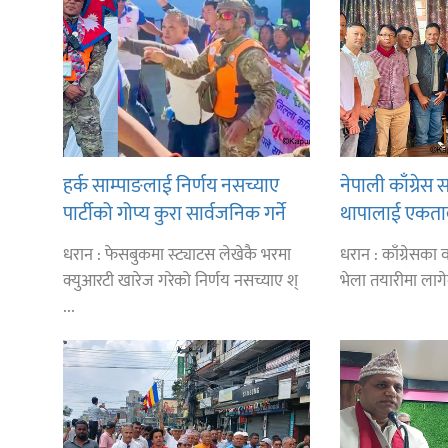
हर्क साम्पाङलाई निर्णय नसच्याए
नेपाली काँग्रे
पार्टीको गोप्य कुरा सार्वजनिक गर्ने
थापालाई एकताबद्
ज्ञानु चाम्लिङको चेतावनी
निर्माण गर्न सु
धरान : फेसबुकमा स्ट्याटस लेखेकै भरमा
धरान : काँग्रेसका वरिष
आग्रह
क्युआरटी खारेज गरेको निर्णय नसच्याए श्
भेला तयारीमा लाग
...