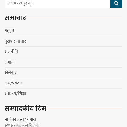
नेपाली काँग्रेस सभापति गगन थापालाई
एकताबद्ध सिङ्गो काँग्रेस निर्माण गर्न
समाचार
सुनसरीका कार्यकर्ताको आग्रह
गृहपृष्ठ
मुख्य समाचार
मेजर श्रवणकुमार लिम्बू स्मृति
राजनीति
बास्केटबलको उपाधि
प्रभातलाई,पाराडाइज उपविजेतामा
समाज
सीमित
खेलकुद
अर्थ/पर्यटन
हर्क साम्पाङको क्युआरटी विघटन गर्ने
स्वास्थ्य/शिक्षा
निर्णय विरुद्ध ३४ सदस्यको संयुक्त
विज्ञप्ती
सम्पादकीय टिम
मात्रिका प्रसाद नेपाल
अध्यक्ष तथा प्रबन्ध निर्देशक