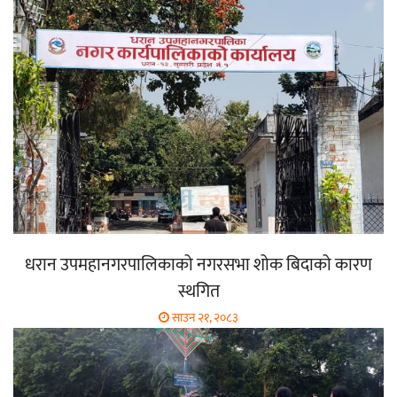
धरान उपमहानगरपालिकाको नगरसभा शोक बिदाको कारण
स्थगित
साउन २१, २०८३