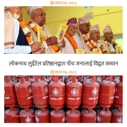
साउन १७, २०८३
लोकनाथ लुइँटेल प्रतिष्ठानद्वारा पाँच जनालाई विद्वत सम्मान
साउन १७, २०८३