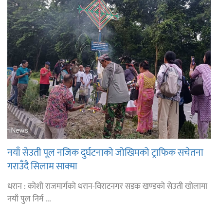
नयाँ सेउती पूल नजिक दुर्घटनाको जोखिमको ट्राफिक सचेतना
गराउँदै सिलाम साक्मा
धरान : कोशी राजमार्गको धरान-विराटनगर सडक खण्डको सेउती खोलामा
नयाँ पुल निर्म ...