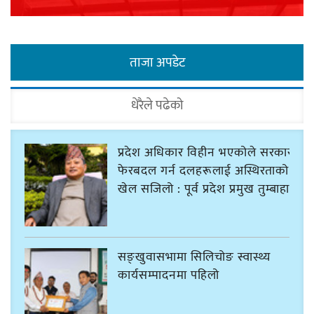
ताजा अपडेट
धेरैले पढेको
प्रदेश अधिकार विहीन भएकोले सरकार
फेरबदल गर्न दलहरूलाई अस्थिरताको
खेल सजिलो : पूर्व प्रदेश प्रमुख तुम्बाहाङ
सङ्खुवासभामा सिलिचोङ स्वास्थ्य
कार्यसम्पादनमा पहिलो