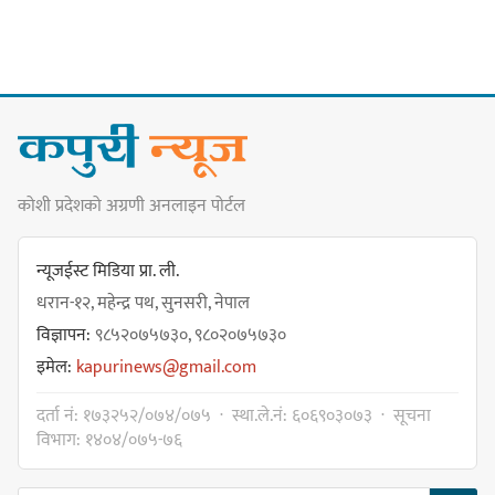
कार्तिक १८ गते इटहरीमा नेपथ्यको भव्य
कन्सर्ट हुँदै
नयाँ सेउती पूल नजिक दुर्घटनाको
कोशी प्रदेशको अग्रणी अनलाइन पोर्टल
जोखिमको ट्राफिक सचेतना गराउँदै
सिलाम साक्मा
न्यूजईस्ट मिडिया प्रा. ली.
धरान-१२, महेन्द्र पथ, सुनसरी, नेपाल
विज्ञापन:
९८५२०७५७३०, ९८०२०७५७३०
किराँती खम्बुका सन्तानहरू :
इमेल:
kapurinews@gmail.com
स्वपहिचानविहीन राई बन्ने कि
स्वपहिचानसहित 'राउटे !'
दर्ता नं: १७३२५२/०७४/०७५ · स्था.ले.नं: ६०६९०३०७३ · सूचना
विभाग: १४०४/०७५-७६