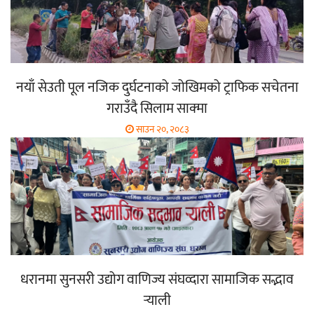
नयाँ सेउती पूल नजिक दुर्घटनाको जोखिमको ट्राफिक सचेतना
गराउँदै सिलाम साक्मा
साउन २०, २०८३
धरानमा सुनसरी उद्योग वाणिज्य संघव्दारा सामाजिक सद्भाव
र्‍याली