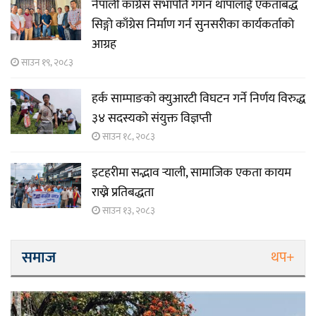
नेपाली काँग्रेस सभापति गगन थापालाई एकताबद्ध
सिङ्गो काँग्रेस निर्माण गर्न सुनसरीका कार्यकर्ताको
आग्रह
साउन १९, २०८३
हर्क साम्पाङको क्युआरटी विघटन गर्ने निर्णय विरुद्ध
३४ सदस्यको संयुक्त विज्ञप्ती
साउन १८, २०८३
इटहरीमा सद्भाव र्‍याली, सामाजिक एकता कायम
राख्ने प्रतिबद्धता
साउन १३, २०८३
समाज
थप+