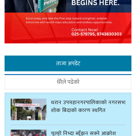
ताजा अपडेट
धेरैले पढेको
धरान उपमहानगरपालिकाको नगरसभा
शोक बिदाको कारण स्थगित
चुल्हो निभ्दा ब्युँझन सक्ने आक्रोश