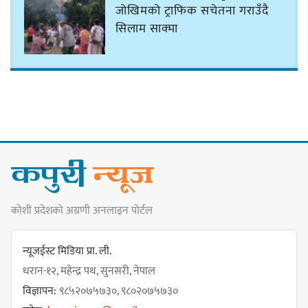
जोखिमको ट्राफिक सचेतना गराउँदै
सिलाम साक्मा
किराँती खम्बुका सन्तानहरू :
स्वपहिचानविहीन राई बन्ने कि
स्वपहिचानसहित 'राउटे !'
नेपाली काँग्रेस सभापति गगन थापालाई
कोशी प्रदेशको अग्रणी अनलाइन पोर्टल
एकताबद्ध सिङ्गो काँग्रेस निर्माण गर्न
सुनसरीका कार्यकर्ताको आग्रह
न्यूजईस्ट मिडिया प्रा. ली.
धरान-१२, महेन्द्र पथ, सुनसरी, नेपाल
विज्ञापन:
९८५२०७५७३०, ९८०२०७५७३०
मेजर श्रवणकुमार लिम्बू स्मृति