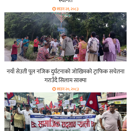
स्थगित
साउन २१, २०८३
नयाँ सेउती पूल नजिक दुर्घटनाको जोखिमको ट्राफिक सचेतना
गराउँदै सिलाम साक्मा
साउन २०, २०८३