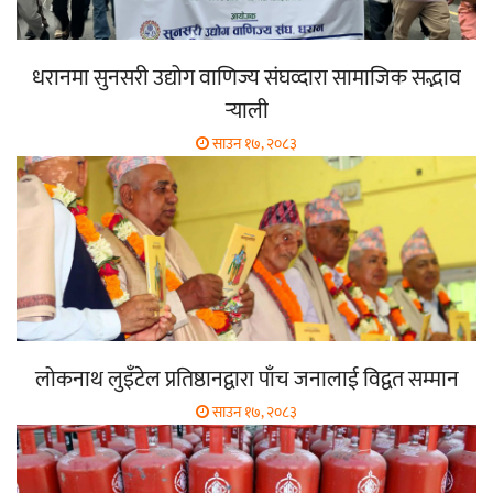
धरानमा सुनसरी उद्योग वाणिज्य संघव्दारा सामाजिक सद्भाव
र्‍याली
साउन १७, २०८३
लोकनाथ लुइँटेल प्रतिष्ठानद्वारा पाँच जनालाई विद्वत सम्मान
साउन १७, २०८३