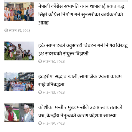
नेपाली काँग्रेस सभापति गगन थापालाई एकताबद्ध
सिङ्गो काँग्रेस निर्माण गर्न सुनसरीका कार्यकर्ताको
आग्रह
साउन १९, २०८३
हर्क साम्पाङको क्युआरटी विघटन गर्ने निर्णय विरुद्ध
३४ सदस्यको संयुक्त विज्ञप्ती
साउन १८, २०८३
इटहरीमा सद्भाव र्‍याली, सामाजिक एकता कायम
राख्ने प्रतिबद्धता
साउन १३, २०८३
कोशीका मन्त्री र मुख्यमन्त्रीले उठाए स्वायत्तताको
प्रश्न, केन्द्रीय नेतृत्वको कारण प्रदेशमा समस्या
साउन १०, २०८३