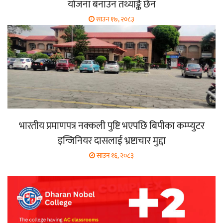
योजना बनाउन तथ्याङ्कै छैन
साउन १७, २०८३
भारतीय प्रमाणपत्र नक्कली पुष्टि भएपछि बिपीका कम्प्युटर
इन्जिनियर दासलाई भ्रष्टाचार मुद्दा
साउन १६, २०८३