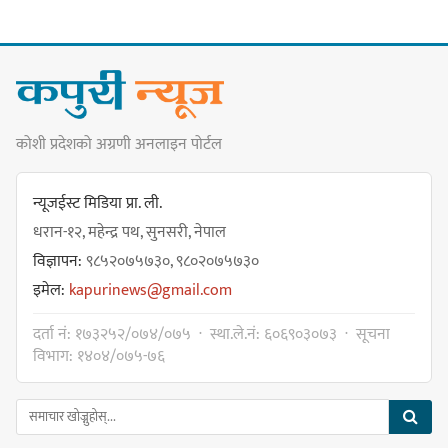
मेजर श्रवणकुमार लिम्बू स्मृति
बास्केटबलको उपाधि
प्रभातलाई,पाराडाइज उपविजेतामा
सीमित
कोशी प्रदेशको अग्रणी अनलाइन पोर्टल
हर्क साम्पाङको क्युआरटी विघटन गर्ने
निर्णय विरुद्ध ३४ सदस्यको संयुक्त
न्यूजईस्ट मिडिया प्रा. ली.
विज्ञप्ती
धरान-१२, महेन्द्र पथ, सुनसरी, नेपाल
विज्ञापन:
९८५२०७५७३०, ९८०२०७५७३०
इमेल:
kapurinews@gmail.com
डिपो बास्केटबलको फाइनलमा प्रभात र
दर्ता नं: १७३२५२/०७४/०७५ · स्था.ले.नं: ६०६९०३०७३ · सूचना
पाराडाइज भिड्ने
विभाग: १४०४/०७५-७६