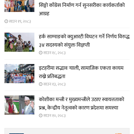
सिङ्गो काँग्रेस निर्माण गर्न सुनसरीका कार्यकर्ताको
आग्रह
साउन १९, २०८३
हर्क साम्पाङको क्युआरटी विघटन गर्ने निर्णय विरुद्ध
३४ सदस्यको संयुक्त विज्ञप्ती
साउन १८, २०८३
इटहरीमा सद्भाव र्‍याली, सामाजिक एकता कायम
राख्ने प्रतिबद्धता
साउन १३, २०८३
कोशीका मन्त्री र मुख्यमन्त्रीले उठाए स्वायत्तताको
प्रश्न, केन्द्रीय नेतृत्वको कारण प्रदेशमा समस्या
साउन १०, २०८३