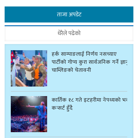
ताजा अपडेट
धेरैले पढेको
हर्क साम्पाङलाई निर्णय नसच्याए
पार्टीको गोप्य कुरा सार्वजनिक गर्ने ज्ञानु
चाम्लिङको चेतावनी
कार्तिक १८ गते इटहरीमा नेपथ्यको भव्य
कन्सर्ट हुँदै