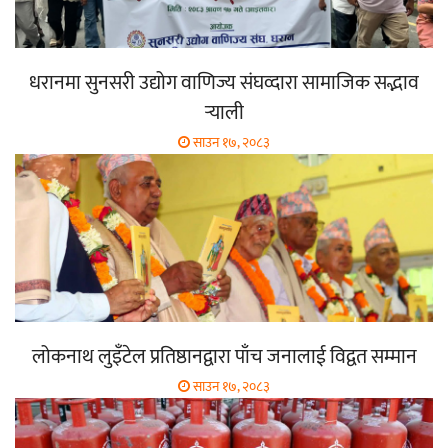
धरानमा सुनसरी उद्योग वाणिज्य संघव्दारा सामाजिक सद्भाव
र्‍याली
साउन १७, २०८३
लोकनाथ लुइँटेल प्रतिष्ठानद्वारा पाँच जनालाई विद्वत सम्मान
साउन १७, २०८३