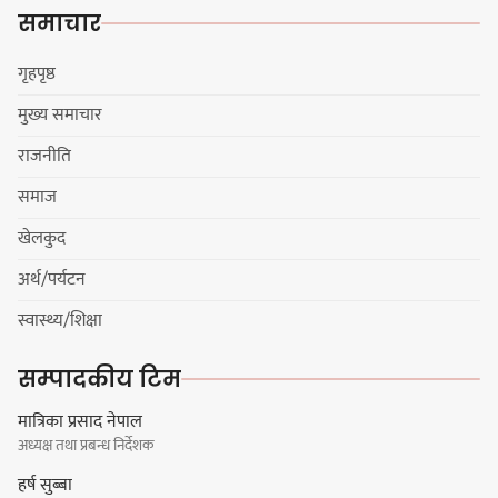
समाचार
हिमालयन मेघा,हिमशिखर, पाराडाइज र
प्रभात सेमिफाइनलमा
गृहपृष्ठ
मुख्य समाचार
राजनीति
धरानमा सुनसरी उद्योग वाणिज्य
समाज
संघव्दारा सामाजिक सद्भाव र्‍याली
खेलकुद
अर्थ/पर्यटन
स्वास्थ्य/शिक्षा
लोकनाथ लुइँटेल प्रतिष्ठानद्वारा पाँच
सम्पादकीय टिम
जनालाई विद्वत सम्मान
मात्रिका प्रसाद नेपाल
अध्यक्ष तथा प्रबन्ध निर्देशक
हर्ष सुब्बा