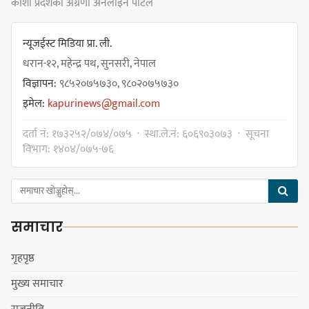
कोशी प्रदेशको अग्रणी अनलाइन पोर्टल
जोखिमको ट्राफिक सचेतना गराउँदै
सिलाम साक्मा
न्यूजईस्ट मिडिया प्रा. ली.
धरान-१२, महेन्द्र पथ, सुनसरी, नेपाल
विज्ञापन:
९८५२०७५७३०, ९८०२०७५७३०
किराँती खम्बुका सन्तानहरू :
इमेल:
kapurinews@gmail.com
स्वपहिचानविहीन राई बन्ने कि
स्वपहिचानसहित 'राउटे !'
दर्ता नं: १७३२५२/०७४/०७५ · स्था.ले.नं: ६०६९०३०७३ · सूचना
विभाग: १४०४/०७५-७६
नेपाली काँग्रेस सभापति गगन थापालाई
एकताबद्ध सिङ्गो काँग्रेस निर्माण गर्न
समाचार
सुनसरीका कार्यकर्ताको आग्रह
गृहपृष्ठ
मुख्य समाचार
मेजर श्रवणकुमार लिम्बू स्मृति