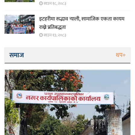
साउन १८, २०८३
इटहरीमा सद्भाव र्‍याली, सामाजिक एकता कायम
राख्ने प्रतिबद्धता
साउन १३, २०८३
समाज
थप+