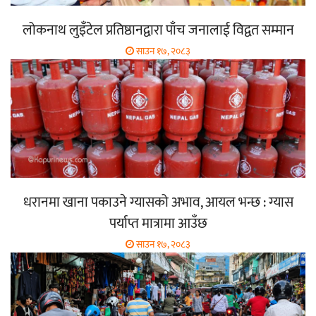
लोकनाथ लुइँटेल प्रतिष्ठानद्वारा पाँच जनालाई विद्वत सम्मान
साउन १७, २०८३
धरानमा खाना पकाउने ग्यासको अभाव, आयल भन्छ : ग्यास
पर्याप्त मात्रामा आउँछ
साउन १७, २०८३