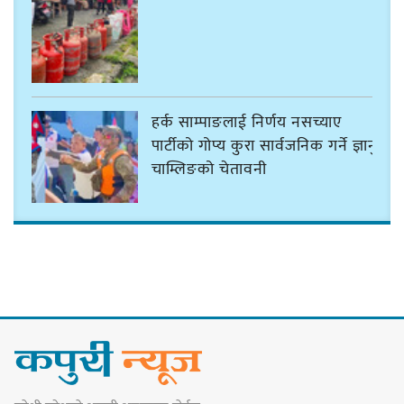
हर्क साम्पाङलाई निर्णय नसच्याए
पार्टीको गोप्य कुरा सार्वजनिक गर्ने ज्ञानु
चाम्लिङको चेतावनी
कार्तिक १८ गते इटहरीमा नेपथ्यको भव्य
कन्सर्ट हुँदै
नयाँ सेउती पूल नजिक दुर्घटनाको