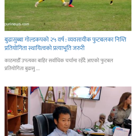
बुढासुब्बा गोल्डकपको २५ वर्ष : व्यवसायीक फुटबलका निम्ति
प्रतियोगिता स्थायित्वको प्रत्याभूति जरुरी
काठमाडौँ उपत्यका बाहिर सर्वाधिक चर्चामा रहँदै आएको फुटबल
प्रतियोगिता बुढासु ...