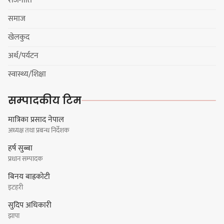
राजनीति
बास्केटबलको उपाधि
प्रभातलाई,पाराडाइज उपविजेतामा
समाज
सीमित
खेलकुद
अर्थ/पर्यटन
हर्क साम्पाङको क्युआरटी विघटन गर्ने
स्वास्थ्य/शिक्षा
निर्णय विरुद्ध ३४ सदस्यको संयुक्त
विज्ञप्ती
सम्पादकीय टिम
मात्रिका प्रसाद नेपाल
अध्यक्ष तथा प्रबन्ध निर्देशक
डिपो बास्केटबलको फाइनलमा प्रभात र
हर्ष सुब्बा
पाराडाइज भिड्ने
प्रधान सम्पादक
बिनय बाह्रकोटी
इटहरी
सुदिप अधिकारी
हिमालयन मेघा,हिमशिखर, पाराडाइज र
झापा