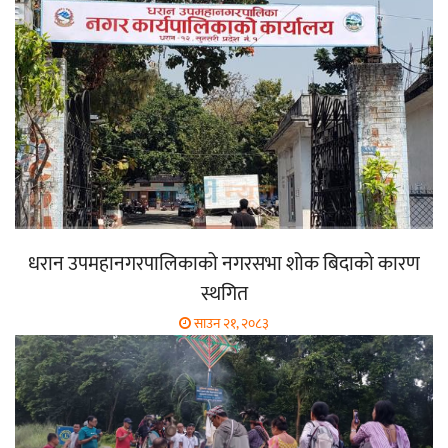
धरान उपमहानगरपालिकाको नगरसभा शोक बिदाको कारण
स्थगित
साउन २१, २०८३