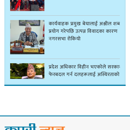
कार्यवाहक प्रमुख बेघालाई अश्लील शब्द
प्रयोग गरेपछि उत्पन्न विवादका कारण
नगरसभा रोकियो
प्रदेश अधिकार विहीन भएकोले सरकार
फेरबदल गर्न दलहरूलाई अस्थिरताको
खेल सजिलो : पूर्व प्रदेश प्रमुख तुम्बाहाङ
सङ्खुवासभामा सिलिचोङ स्वास्थ्य
कार्यसम्पादनमा पहिलो