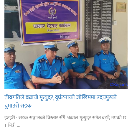
तीव्रगतिले बढायो मृत्युदर, दुर्घटनाको जोखिममा उदयपुरको
घुमाउरो सडक
इटहरी : सडक सञ्जालको विस्तार सँगै अकाल मृत्युदर समेत बढ्दै गएको छ
। भित्री ...