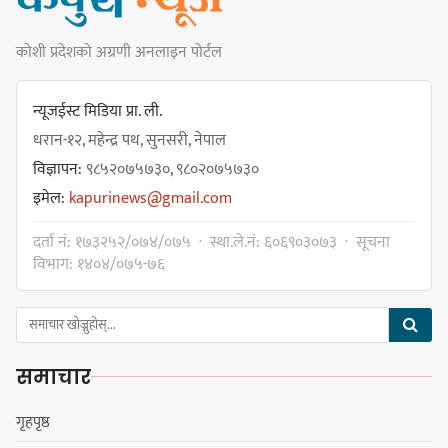
कोशी प्रदेशको अग्रणी अनलाइन पोर्टल
धरान उपमहानगरपालिकाको नगरसभा
शोक बिदाको कारण स्थगित
न्यूजईस्ट मिडिया प्रा. ली.
धरान-१२, महेन्द्र पथ, सुनसरी, नेपाल
विज्ञापन:
९८५२०७५७३०, ९८०२०७५७३०
चुल्हो निभ्दा ब्युँझन सक्ने आक्रोश
इमेल:
kapurinews@gmail.com
दर्ता नं: १७३२५२/०७४/०७५ · स्था.ले.नं: ६०६९०३०७३ · सूचना
विभाग: १४०४/०७५-७६
हर्क साम्पाङलाई निर्णय नसच्याए
पार्टीको गोप्य कुरा सार्वजनिक गर्ने ज्ञानु
समाचार
चाम्लिङको चेतावनी
गृहपृष्ठ