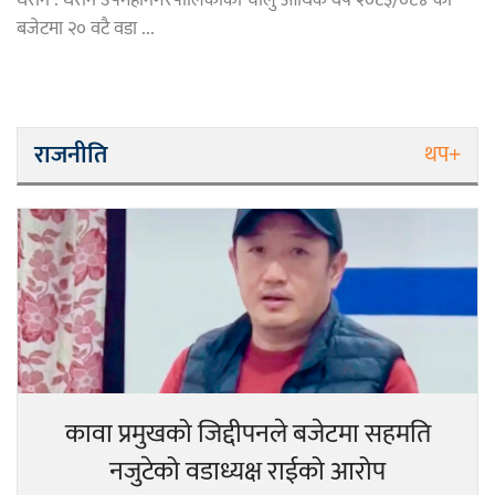
धरान : धरान उपमहानगरपालिकाको चालु आर्थिक वर्ष २०८३/०८४ को
बजेटमा २० वटै वडा ...
राजनीति
थप+
कावा प्रमुखको जिद्दीपनले बजेटमा सहमति
नजुटेको वडाध्यक्ष राईको आरोप