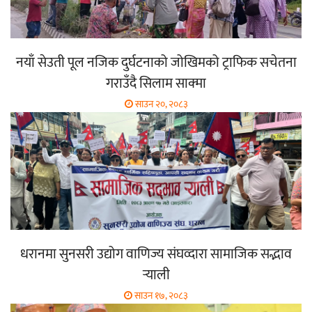
नयाँ सेउती पूल नजिक दुर्घटनाको जोखिमको ट्राफिक सचेतना
गराउँदै सिलाम साक्मा
साउन २०, २०८३
धरानमा सुनसरी उद्योग वाणिज्य संघव्दारा सामाजिक सद्भाव
र्‍याली
साउन १७, २०८३