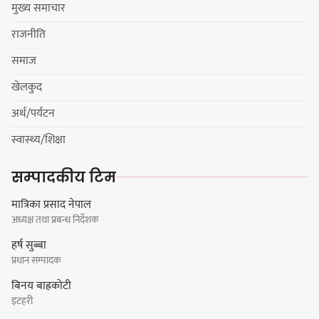
मुख्य समाचार
कार्तिक १८ गते इटहरीमा नेपथ्यको भव्य
राजनीति
कन्सर्ट हुँदै
समाज
खेलकुद
अर्थ/पर्यटन
नयाँ सेउती पूल नजिक दुर्घटनाको
स्वास्थ्य/शिक्षा
जोखिमको ट्राफिक सचेतना गराउँदै
सिलाम साक्मा
सम्पादकीय टिम
मात्रिका प्रसाद नेपाल
अध्यक्ष तथा प्रबन्ध निर्देशक
किराँती खम्बुका सन्तानहरू :
हर्ष सुब्बा
स्वपहिचानविहीन राई बन्ने कि
प्रधान सम्पादक
स्वपहिचानसहित 'राउटे !'
बिनय बाह्रकोटी
इटहरी