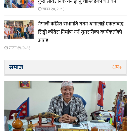
कुरा सार्वजनिक गर्ने ज्ञानु चाम्लिङको चेतावनी
साउन २०, २०८३
नेपाली काँग्रेस सभापति गगन थापालाई एकताबद्ध
सिङ्गो काँग्रेस निर्माण गर्न सुनसरीका कार्यकर्ताको
आग्रह
साउन १९, २०८३
समाज
थप+